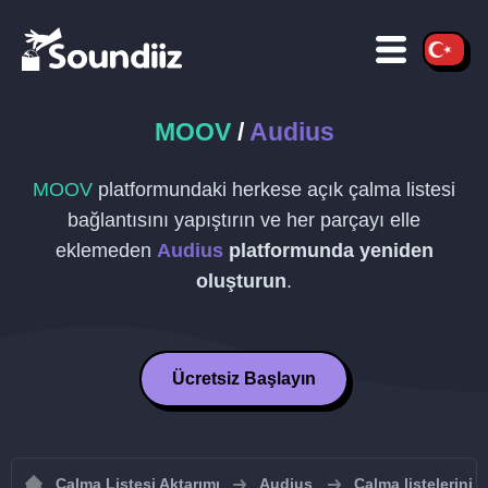
MOOV
/
Audius
MOOV
platformundaki herkese açık çalma listesi
bağlantısını yapıştırın ve her parçayı elle
eklemeden
Audius
platformunda yeniden
oluşturun
.
Ücretsiz Başlayın
Çalma Listesi Aktarımı
Audius
Çalma listelerini 