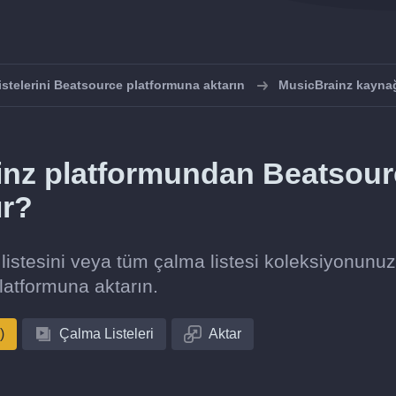
istelerini Beatsource platformuna aktarın
MusicBrainz kaynağ
ainz platformundan Beatsou
ır?
listesini veya tüm çalma listesi koleksiyonunu
atformuna aktarın.
)
Çalma Listeleri
Aktar