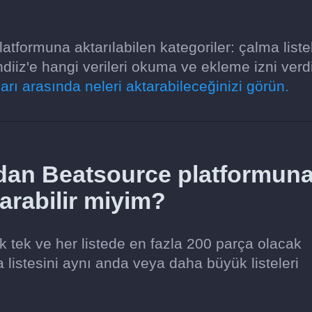
formuna aktarılabilen kategoriler: çalma listel
iiz'e hangi verileri okuma ve ekleme izni verd
rı arasında neleri aktarabileceğinizi görün.
dan Beatsource platformun
tarabilir miyim?
tek tek ve her listede en fazla 200 parça olacak
a listesini aynı anda veya daha büyük listeleri