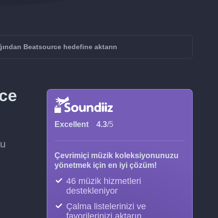
ından Beatsource hedefine aktarın
rce
Excellent
4.3
/5
zu
Çevrimiçi müzik koleksiyonunuzu
yönetmek için en iyi çözüm!
46 müzik hizmetleri
destekleniyor
Çalma listelerinizi ve
favorilerinizi aktarın