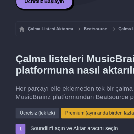
Ücretsiz Başlayın
Çalma Listesi Aktarımı
Beatsource
Çalma l
Çalma listeleri MusicBr
platformuna nasıl aktarıl
Her parçayı elle eklemeden tek bir çalma 
MusicBrainz platformundan Beatsource pl
Ücretsiz (tek tek)
Premium (aynı anda birden fazla
Soundiiz'i açın ve Aktar aracını seçin