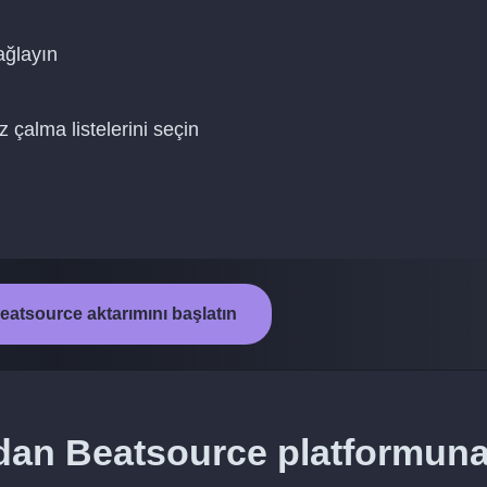
ağlayın
 çalma listelerini seçin
eatsource aktarımını başlatın
dan Beatsource platformun