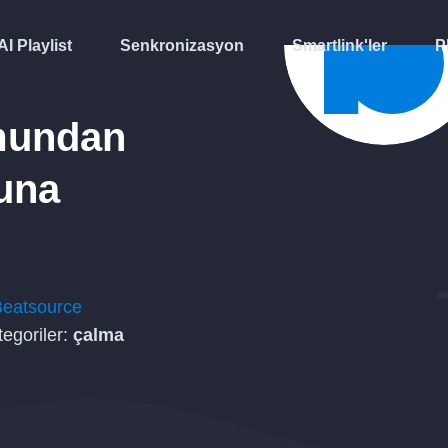
AI Playlist
Senkronizasyon
Smartlink'ler
P
mundan
una
Beatsource
tegoriler:
çalma