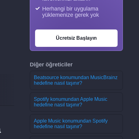
Herhangi bir uygulama
yüklemenize gerek yok
Ücretsiz Başlayın
Diğer öğreticiler
Beatsource konumundan MusicBrainz
hedefine nasıl taşınır?
Spotify konumundan Apple Music
hedefine nasıl taşınır?
Apple Music konumundan Spotify
a
hedefine nasıl taşınır?