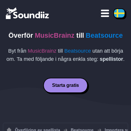
Överför
MusicBrainz
till
Beatsource
Byt från
MusicBrainz
till
Beatsource
utan att börja
om. Ta med följande i några enkla steg:
spellistor
.
Starta gratis
Överföring av spellista
Beatsource
Importera spe