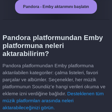
Pandora - Emby aktarımını başlatın
Pandora platformundan Emby
platformuna neleri
aktarabilirim?
Pandora platformundan Emby platformuna
aktarılabilen kategoriler: çalma listeleri, favori
parçalar ve albümler. Seçenekler, her müzik
platformunun Soundiiz'e hangi verileri okuma ve
ekleme izni verdiğine bağlıdır.
Desteklenen tüm
müzik platformları arasında neleri
aktarabileceğinizi görün.