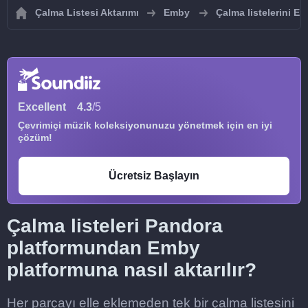
Çalma Listesi Aktarımı
Emby
Çalma listelerini E
Excellent
4.3
/5
Çevrimiçi müzik koleksiyonunuzu yönetmek için en iyi
çözüm!
Ücretsiz Başlayın
Çalma listeleri Pandora
platformundan Emby
platformuna nasıl aktarılır?
Her parçayı elle eklemeden tek bir çalma listesini