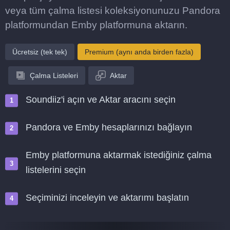
veya tüm çalma listesi koleksiyonunuzu Pandora
platformundan Emby platformuna aktarın.
Ücretsiz (tek tek)
Premium (aynı anda birden fazla)
Çalma Listeleri
Aktar
Soundiiz'i açın ve Aktar aracını seçin
Pandora ve Emby hesaplarınızı bağlayın
Emby platformuna aktarmak istediğiniz çalma
listelerini seçin
Seçiminizi inceleyin ve aktarımı başlatın