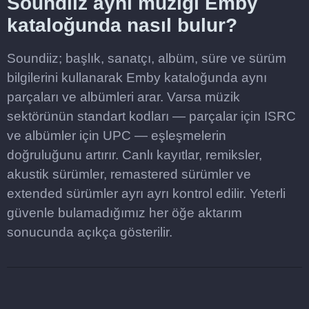
Soundiiz aynı müziği Emby
kataloğunda nasıl bulur?
Soundiiz; başlık, sanatçı, albüm, süre ve sürüm
bilgilerini kullanarak Emby kataloğunda aynı
parçaları ve albümleri arar. Varsa müzik
sektörünün standart kodları — parçalar için ISRC
ve albümler için UPC — eşleşmelerin
doğruluğunu artırır. Canlı kayıtlar, remiksler,
akustik sürümler, remastered sürümler ve
extended sürümler ayrı ayrı kontrol edilir. Yeterli
güvenle bulamadığımız her öğe aktarım
sonucunda açıkça gösterilir.