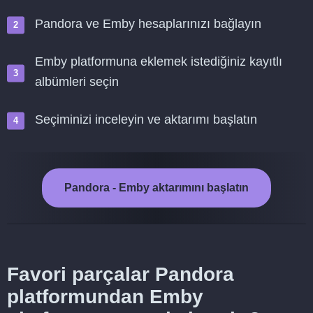
Pandora ve Emby hesaplarınızı bağlayın
Emby platformuna eklemek istediğiniz kayıtlı
albümleri seçin
Seçiminizi inceleyin ve aktarımı başlatın
Pandora - Emby aktarımını başlatın
Favori parçalar Pandora
platformundan Emby