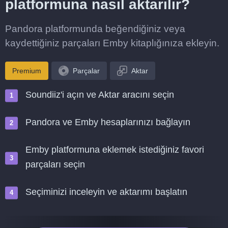
platformuna nasıl aktarılır?
Pandora platformunda beğendiğiniz veya
kaydettiğiniz parçaları Emby kitaplığınıza ekleyin.
Premium
Parçalar
Aktar
Soundiiz'i açın ve Aktar aracını seçin
Pandora ve Emby hesaplarınızı bağlayın
Emby platformuna eklemek istediğiniz favori
parçaları seçin
Seçiminizi inceleyin ve aktarımı başlatın