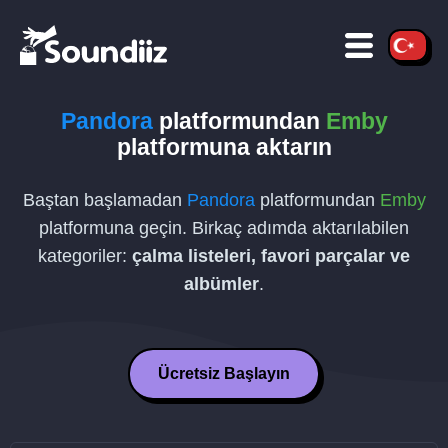
Pandora
platformundan
Emby
platformuna aktarın
Baştan başlamadan
Pandora
platformundan
Emby
platformuna geçin. Birkaç adımda aktarılabilen
kategoriler:
çalma listeleri, favori parçalar ve
albümler
.
Ücretsiz Başlayın