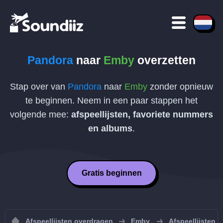
Pandora
naar
Emby
overzetten
Stap over van
Pandora
naar
Emby
zonder opnieuw
te beginnen. Neem in een paar stappen het
volgende mee:
afspeellijsten, favoriete nummers
en albums
.
Gratis beginnen
Afspeellijsten overdragen
Emby
Afspeellijsten 