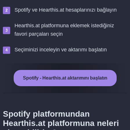
Spotify ve Hearthis.at hesaplarınızı bağlayın
Hearthis.at platformuna eklemek istediğiniz
favori parçaları seçin
Seçiminizi inceleyin ve aktarımı başlatın
Spotify - Hearthis.at aktarımını başlatın
Spotify platformundan
Hearthis.at platformuna neleri