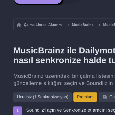
Çalma Listesi Aktarımı
MusicBrainz
MusicB
MusicBrainz ile Dailymoti
nasıl senkronize halde t
MusicBrainz üzerindeki bir çalma listesin
güncelleme sıklığını seçin ve Soundiiz'in 
Ücretsiz (1 Senkronizasyon)
Premium
Çal
Soundiiz'i açın ve Senkronize et aracını seç