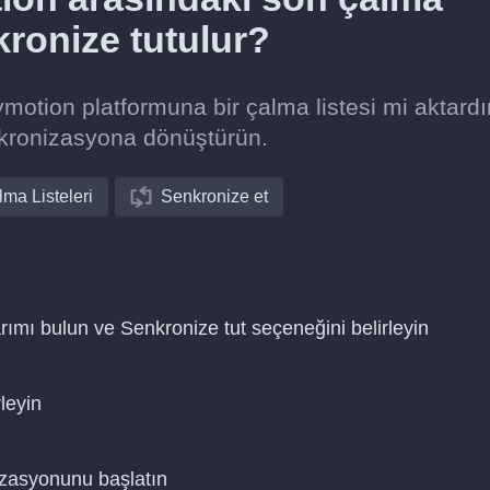
nkronize tutulur?
otion platformuna bir çalma listesi mi aktardı
nkronizasyona dönüştürün.
ma Listeleri
Senkronize et
rımı bulun ve Senkronize tut seçeneğini belirleyin
leyin
nizasyonunu başlatın