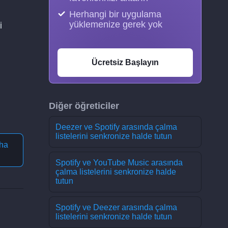
Herhangi bir uygulama
yüklemenize gerek yok
i
Ücretsiz Başlayın
Diğer öğreticiler
Deezer ve Spotify arasında çalma
listelerini senkronize halde tutun
ha
Spotify ve YouTube Music arasında
çalma listelerini senkronize halde
tutun
Spotify ve Deezer arasında çalma
listelerini senkronize halde tutun