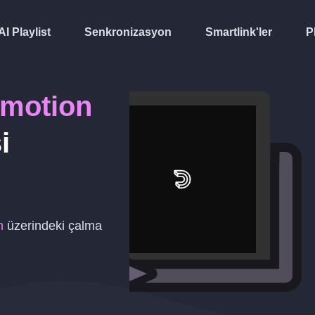
AI Playlist
Senkronizasyon
Smartlink'ler
P
ymotion
i
n
üzerindeki çalma