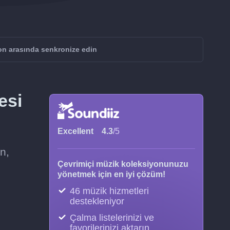
on arasında senkronize edin
esi
Excellent
4.3
/5
n,
Çevrimiçi müzik koleksiyonunuzu
yönetmek için en iyi çözüm!
46 müzik hizmetleri
destekleniyor
Çalma listelerinizi ve
favorilerinizi aktarın