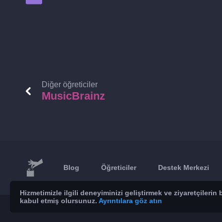
Diğer öğreticiler
MusicBrainz
Blog
Öğreticiler
Destek Merkezi
Hizmetimizle ilgili deneyiminizi geliştirmek ve ziyaretçileri
kabul etmiş olursunuz.
Ayrıntılara göz atın
© 2026 Brickoft
Gizlilik
Hizmet durumu