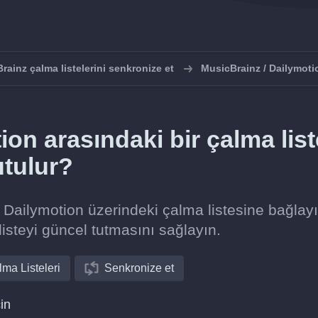
rainz çalma listelerini senkronize et
MusicBrainz / Dailymoti
on arasındaki bir çalma list
utulur?
i Dailymotion üzerindeki çalma listesine bağlayı
listeyi güncel tutmasını sağlayın.
ma Listeleri
Senkronize et
in