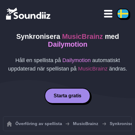
Synkronisera
MusicBrainz
med
Dailymotion
Håll en spellista på
Dailymotion
automatiskt
uppdaterad när spellistan på
MusicBrainz
ändras.
Starta gratis
Överföring av spellista
MusicBrainz
Synkroniser