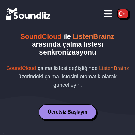
SoundCloud
ile
ListenBrainz
arasında çalma listesi
senkronizasyonu
SoundCloud
çalma listesi değiştiğinde
ListenBrainz
üzerindeki çalma listesini otomatik olarak
güncelleyin.
Ücretsiz Başlayın