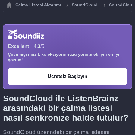
Çalma Listesi Aktarımı
SoundCloud
SoundCloud ç
Excellent
4.3
/5
Çevrimiçi müzik koleksiyonunuzu yönetmek için en iyi
çözüm!
Ücretsiz Başlayın
SoundCloud ile ListenBrainz
arasındaki bir çalma listesi
nasıl senkronize halde tutulur?
SoundCloud üzerindeki bir çalma listesini