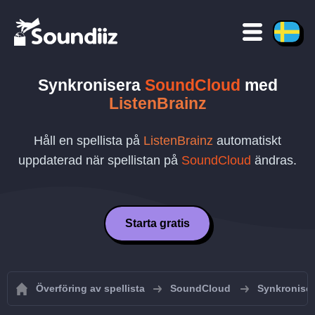
Synkronisera
SoundCloud
med
ListenBrainz
Håll en spellista på
ListenBrainz
automatiskt
uppdaterad när spellistan på
SoundCloud
ändras.
Starta gratis
Överföring av spellista
SoundCloud
Synkroniser