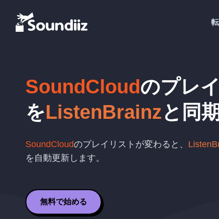
転
SoundCloud
のプレ
を
ListenBrainz
と同
SoundCloud
のプレイリストが変わると、
ListenB
を自動更新します。
無料で始める