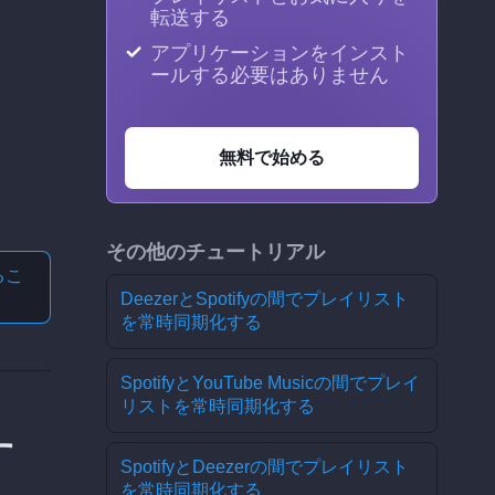
転送する
アプリケーションをインスト
ールする必要はありません
無料で始める
その他のチュートリアル
る
こ
DeezerとSpotifyの間でプレイリスト
を常時同期化する
SpotifyとYouTube Musicの間でプレイ
リストを常時同期化する
す
SpotifyとDeezerの間でプレイリスト
を常時同期化する