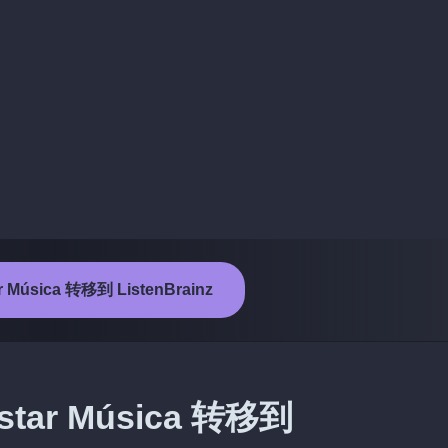
 Música 转移到 ListenBrainz
ar Música 转移到