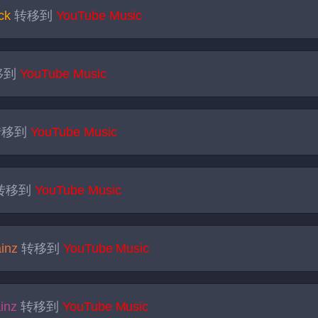
ck
转移到
YouTube Music
移到
YouTube Music
转移到
YouTube Music
转移到
YouTube Music
ainz
转移到
YouTube Music
inz
转移到
YouTube Music