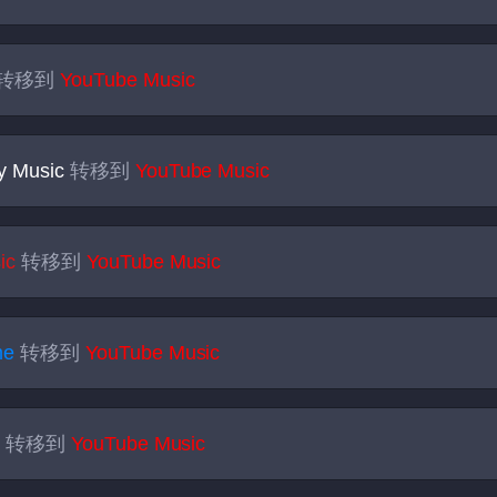
转移到
YouTube Music
y Music
转移到
YouTube Music
ic
转移到
YouTube Music
me
转移到
YouTube Music
m
转移到
YouTube Music