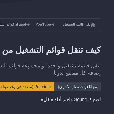
نقل قائمة التشغيل
YouTube
استيراد قوائم التشغيل 
كيف تنقل قوائم التشغيل من Audiomack إلى YouTube؟
إضافة كل مقطع يدويا.
مجانًا (واحدة تلو الأخرى)
Premium (متعدد في وقت واحد)
افتح Soundiiz واختر أداة «نقل»