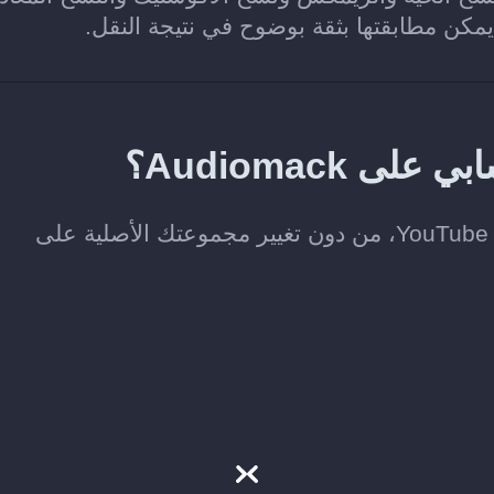
 يمكن مطابقتها بثقة بوضوح في نتيجة النقل.
Audiomac؟
لا. ينسخ Soundiiz الموسيقى التي تختارها إلى YouTube، من دون تغيير مجموعتك الأصلية على