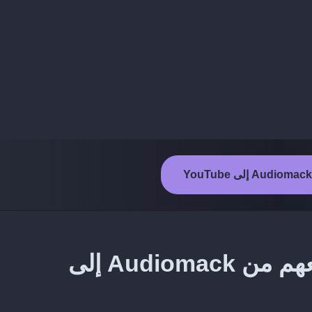
طريقة نقل الفنانين الذين تتابعهم من Audiomack إلى