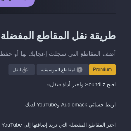
طريقة نقل المقاطع المفضلة من Audiomack إلى e
أضف المقاطع التي سجلت إعجابك بها أو حفظتها على Audiomack إلى مكتبتك 
Premium
المقاطع الموسيقية
النقل
افتح Soundiiz واختر أداة «نقل»
اربط حسابَي Audiomack وYouTube لديك
اختر المقاطع المفضلة التي تريد إضافتها إلى YouTube