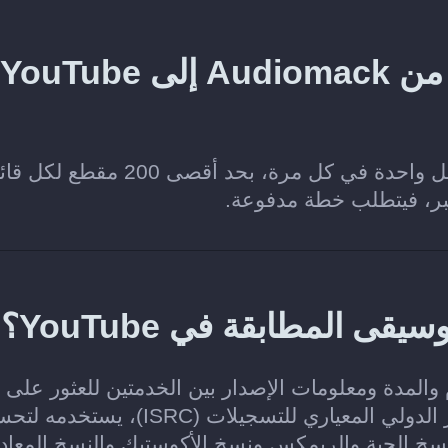
هل يمكنني نقل قائمة تشغيل من Audiomack إلى YouTube
نعم. تتيح خطة Soundiiz Free نقل قائمة تشغيل واحدة في كل مرة، بحد أقصى 200
كبر، فيتطلب خطة مدفوعة.
ن والألبوم والمدة ومعلومات الإصدار بين الخدمتين للعثور على
التسجيل نفسه في YouTube. وعند توفر الرمز الدولي المعياري للتسجيلات (ISRC)، 
سخ الحية والريمكس ونسخ الأكوستيك والنسخ المعاد