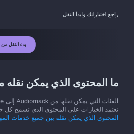
راجع اختياراتك وابدأ النقل
بدء النقل من Audiomack إلى YouTube
ما المحتوى الذي يمكن نقله من Audiomack إلى Tube
تعتمد الخيارات على المحتوى الذي تسمح كل خدمة موسيقى لـ diiz
المحتوى الذي يمكن نقله بين جميع خدمات الم