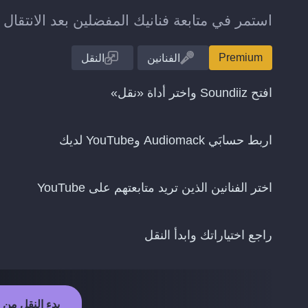
استمر في متابعة فنانيك المفضلين بعد الانتقال من Audiomack إلى ube
Premium
الفنانين
النقل
افتح Soundiiz واختر أداة «نقل»
اربط حسابَي Audiomack وYouTube لديك
اختر الفنانين الذين تريد متابعتهم على YouTube
راجع اختياراتك وابدأ النقل
بدء النقل من Audiomack إلى YouTube