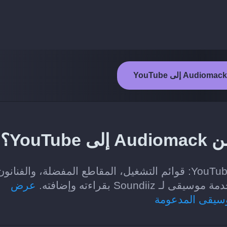
You؟
الفئات التي يمكن نقلها من Audiomack إلى YouTube: قوائم التشغيل، المقاطع المفضلة، والفنانو
Soun بقراءته وإضافته.
عرض
وسيقى المدعومة