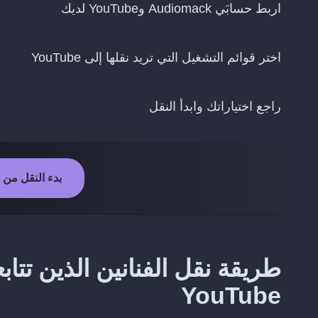
اربط حسابَي Audiomack وYouTube لديك
اختر قوائم التشغيل التي تريد نقلها إلى YouTube
راجع اختياراتك وابدأ النقل
بدء النقل من Audiomack إلى YouTube
YouTube