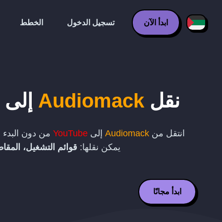
ابدأ الآن
تسجيل الدخول
الخطط
نقل
Audiomack
إلى
انتقل من
Audiomack
إلى
YouTube
من دون البدء م
يمكن نقلها:
قوائم التشغيل، المقاط
ابدأ مجانًا