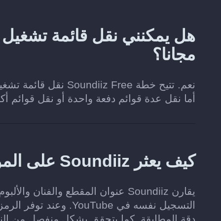
مجانا؟
أما نقل عدة قوائم دفعة واحدة أو نقل قوائم أ
كيف يعثر Soundiiz على الموسيقى المطابقة في YouTube؟
يقارن Soundiiz عنوان المقطع والفنا
دقة المطابقة. كما يتحقق بشكل منفصل من الن