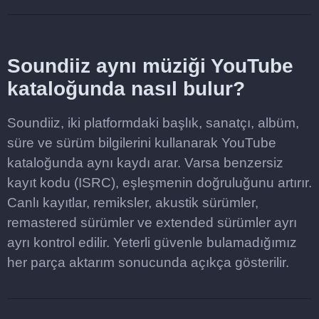
Soundiiz aynı müziği YouTube
kataloğunda nasıl bulur?
Soundiiz, iki platformdaki başlık, sanatçı, albüm,
süre ve sürüm bilgilerini kullanarak YouTube
kataloğunda aynı kaydı arar. Varsa benzersiz
kayıt kodu (ISRC), eşleşmenin doğruluğunu artırır.
Canlı kayıtlar, remiksler, akustik sürümler,
remastered sürümler ve extended sürümler ayrı
ayrı kontrol edilir. Yeterli güvenle bulamadığımız
her parça aktarım sonucunda açıkça gösterilir.