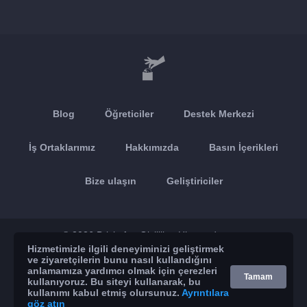
Blog
Öğreticiler
Destek Merkezi
İş Ortaklarımız
Hakkımızda
Basın İçerikleri
Bize ulaşın
Geliştiriciler
© 2026 Brickoft
Gizlilik
Hizmet durumu
Hizmetimizle ilgili deneyiminizi geliştirmek
ve ziyaretçilerin bunu nasıl kullandığını
App Store
Google Play
anlamamıza yardımcı olmak için çerezleri
Tamam
kullanıyoruz. Bu siteyi kullanarak, bu
kullanımı kabul etmiş olursunuz.
Ayrıntılara
göz atın