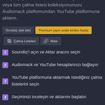
veya tüm çalma listesi koleksiyonunuzu
Audiomack platformundan YouTube platformuna
aktarın.
Ücretsiz (tek tek)
Premium (aynı anda birden fazla)
Çalma Listeleri
Aktar
Soundiiz'i açın ve Aktar aracını seçin
Audiomack ve YouTube hesaplarınızı bağlayın
YouTube platformuna aktarmak istediğiniz çalma
listelerini seçin
Seçiminizi inceleyin ve aktarımı başlatın