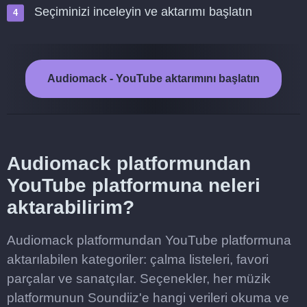
Seçiminizi inceleyin ve aktarımı başlatın
Audiomack - YouTube aktarımını başlatın
Audiomack platformundan
YouTube platformuna neleri
aktarabilirim?
Audiomack platformundan YouTube platformuna
aktarılabilen kategoriler: çalma listeleri, favori
parçalar ve sanatçılar. Seçenekler, her müzik
platformunun Soundiiz'e hangi verileri okuma ve