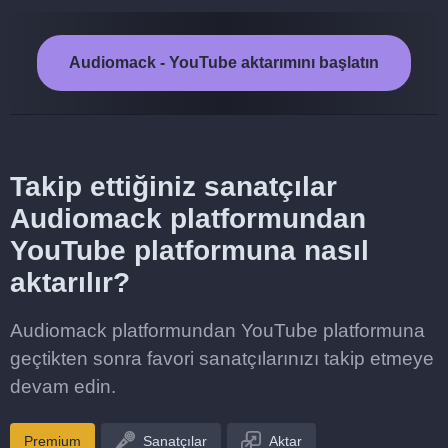
Audiomack - YouTube aktarımını başlatın
Takip ettiğiniz sanatçılar
Audiomack platformundan
YouTube platformuna nasıl
aktarılır?
Audiomack platformundan YouTube platformuna
geçtikten sonra favori sanatçılarınızı takip etmeye
devam edin.
Premium
Sanatçılar
Aktar