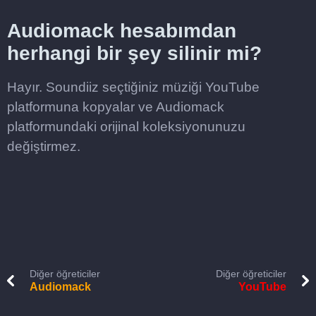
Audiomack hesabımdan
herhangi bir şey silinir mi?
Hayır. Soundiiz seçtiğiniz müziği YouTube
platformuna kopyalar ve Audiomack
platformundaki orijinal koleksiyonunuzu
değiştirmez.
Diğer öğreticiler
Diğer öğreticiler
Audiomack
YouTube