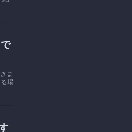
送で
できま
する場
ます