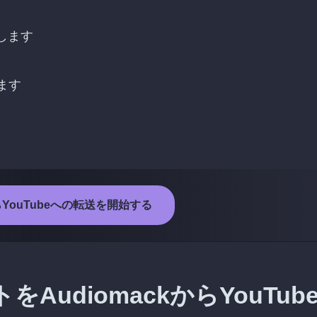
続します
ます
からYouTubeへの転送を開始する
udiomackからYouTub