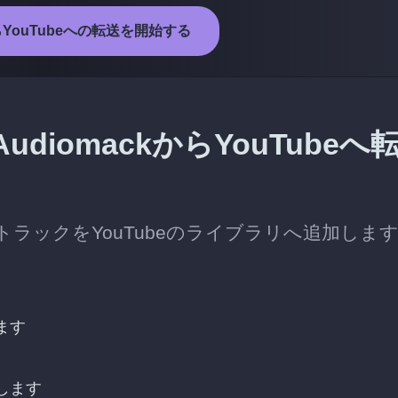
からYouTubeへの転送を開始する
iomackからYouTubeへ
たトラックをYouTubeのライブラリへ追加しま
ます
続します