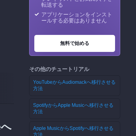
転送する
アプリケーションをインスト
ールする必要はありません
無料で始める
その他のチュートリアル
YouTubeからAudiomackへ移行させる
方法
SpotifyからApple Musicへ移行させる
方法
eへ
Apple MusicからSpotifyへ移行させる
方法