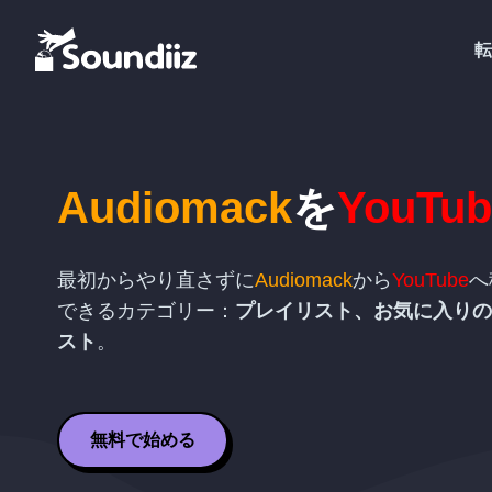
転
Audiomack
を
YouTub
最初からやり直さずに
Audiomack
から
YouTube
へ
できるカテゴリー：
プレイリスト、お気に入りの
スト
。
無料で始める