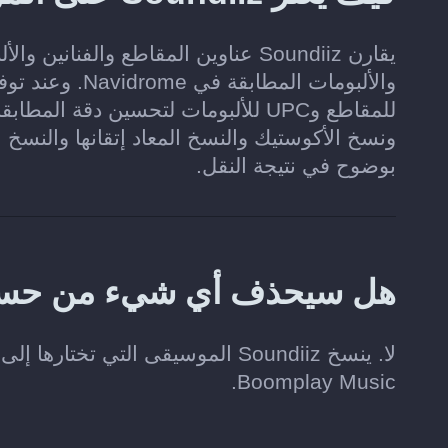
يقارن Soundiiz عناوين المقاطع والف
للمقاطع وUPC للألبومات لتحسين دق
ونسخ الأكوستيك والنسخ المعاد إتقانها والنسخ ا
بوضوح في نتيجة النقل.
هل سيحذف أي شيء من حسابي على usic
Boomplay Music.