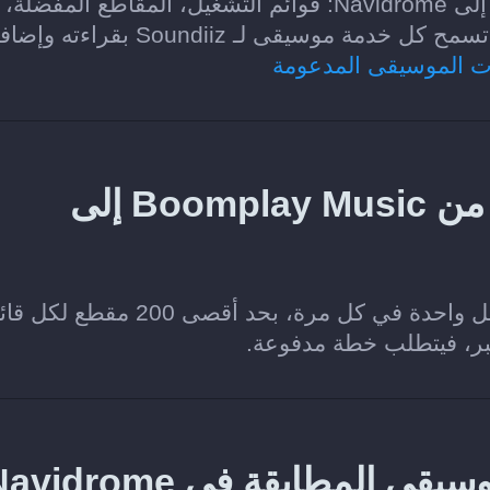
الفئات التي يمكن نقلها من Boomplay Music إلى Navidrome: قوائم التشغيل، المقاطع المفضلة،
وسيقى لـ Soundiiz بقراءته وإضافته.
ت الموسيقى المدعومة
هل يمكنني نقل قائمة تشغيل من Boomplay Music إلى
نعم. تتيح خطة Soundiiz Free نقل قائمة تشغيل واحدة في كل مرة، بحد أقصى 200
كبر، فيتطلب خطة مدفوعة.