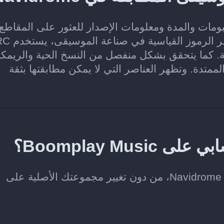
نانين والألبومات والمدة ومعلومات الإصدار للعثور على المقاطع
والألبومات المطابقة في Navidrome. وع
ة المطابقة. كما يتحقق بشكل منفصل من النسخ الحية والريم
لممتدة. وتظهر العناصر التي لا يمكن مطابقتها بثقة
Boomplay M؟
لا. ينسخ Soundiiz الموسيقى التي تختارها إلى Navidrome، من دون تغيير مجموعتك الأصلية على