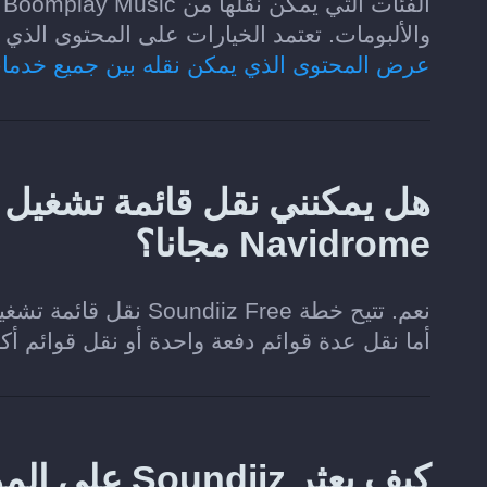
والألبومات. تعتمد الخيارات على المحتوى الذي تسمح كل خدمة م
عرض المحتوى الذي يمكن نقله بين جميع خدما
Navidrome مجانا؟
أما نقل عدة قوائم دفعة واحدة أو نقل قوائم أ
كيف يعثر Soundiiz على الموسيقى المطابقة في Navidrome؟