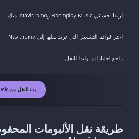
اربط حسابَي Boomplay Music وNavidrome لديك
اختر قوائم التشغيل التي تريد نقلها إلى Navidrome
راجع اختياراتك وابدأ النقل
بدء النقل من Boomplay Music إلى Navidrome