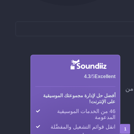
4.3
/5
Excellent
 مجموعة قوائم التشغيل كاملة من Boomplay Music إلى Navidrome، من
أفضل حل لإدارة مجموعتك الموسيقية
على الإنترنت!
46 من الخدمات الموسيقية
المدعومة
انقل قوائم التشغيل والمفضَّلة