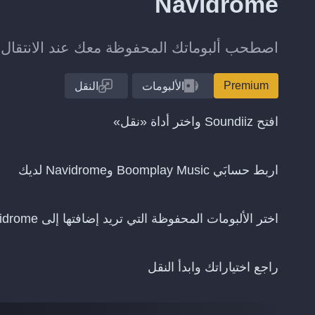
Navidrome
اصطحب ألبوماتك المحفوظة معك عند الانتقال من Boomplay Music إلى rome
Premium
الألبومات
النقل
افتح Soundiiz واختر أداة «نقل»
اربط حسابَي Boomplay Music وNavidrome لديك
اختر الألبومات المحفوظة التي تريد إضافتها إلى Navidrome
راجع اختياراتك وابدأ النقل