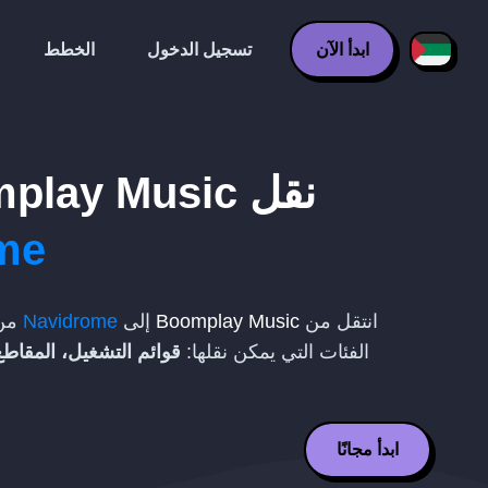
ابدأ الآن
تسجيل الدخول
الخطط
نقل
play Music
me
انتقل من
Boomplay Music
إلى
Navidrome
من 
الفئات التي يمكن نقلها:
قوائم التشغيل، المقاطع
ابدأ مجانًا