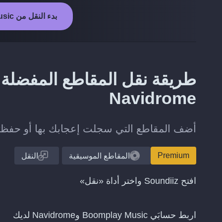
بدء النقل من Boomplay Music إلى Navidrome
Navidrome
أضف المقاطع التي سجلت إعجابك بها أو حفظتها على Boomplay Music إلى مكتبتك ع
Premium
المقاطع الموسيقية
النقل
افتح Soundiiz واختر أداة «نقل»
اربط حسابَي Boomplay Music وNavidrome لديك