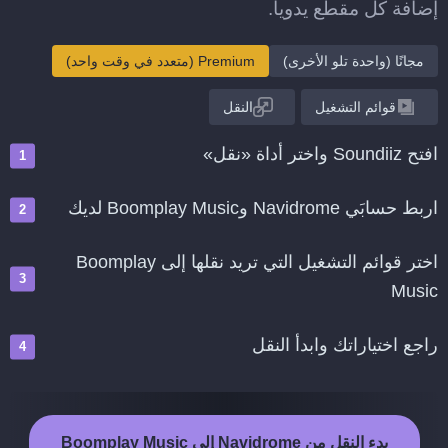
إضافة كل مقطع يدويا.
مجانًا (واحدة تلو الأخرى)
Premium (متعدد في وقت واحد)
قوائم التشغيل
النقل
افتح Soundiiz واختر أداة «نقل»
اربط حسابَي Navidrome وBoomplay Music لديك
اختر قوائم التشغيل التي تريد نقلها إلى Boomplay
Music
راجع اختياراتك وابدأ النقل
بدء النقل من Navidrome إلى Boomplay Music