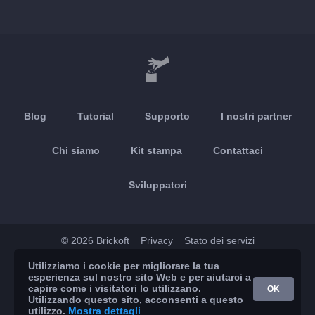
Blog
Tutorial
Supporto
I nostri partner
Chi siamo
Kit stampa
Contattaci
Sviluppatori
© 2026 Brickoft
Privacy
Stato dei servizi
Utilizziamo i cookie per migliorare la tua
App Store
Google Play
esperienza sul nostro sito Web e per aiutarci a
capire come i visitatori lo utilizzano.
OK
Utilizzando questo sito, acconsenti a questo
utilizzo.
Mostra dettagli