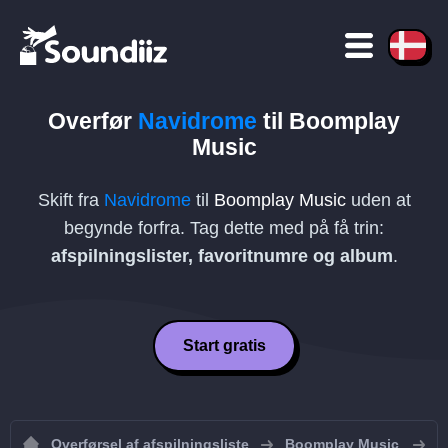
Overfør
Navidrome
til
Boomplay
Music
Skift fra
Navidrome
til
Boomplay Music
uden at
begynde forfra. Tag dette med på få trin:
afspilningslister, favoritnumre og album
.
Start gratis
Overførsel af afspilningsliste
Boomplay Music
I