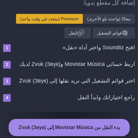
إضافة كل مقطع يدويا.
مجانًا (واحدة تلو الأخرى)
Premium (متعدد في وقت واحد)
قوائم التشغيل
النقل
افتح Soundiiz واختر أداة «نقل»
اربط حسابَي Movistar Música وZvuk (Звук) لديك
اختر قوائم التشغيل التي تريد نقلها إلى Zvuk (Звук)
راجع اختياراتك وابدأ النقل
بدء النقل من Movistar Música إلى Zvuk (Звук)