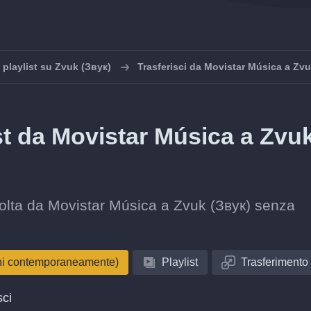
 playlist su Zvuk (Звук)
Trasferisci da Movistar Música a Zvu
ist da Movistar Música a Zvu
accolta da Movistar Música a Zvuk (Звук) senza
oni contemporaneamente)
Playlist
Trasferimento
sci