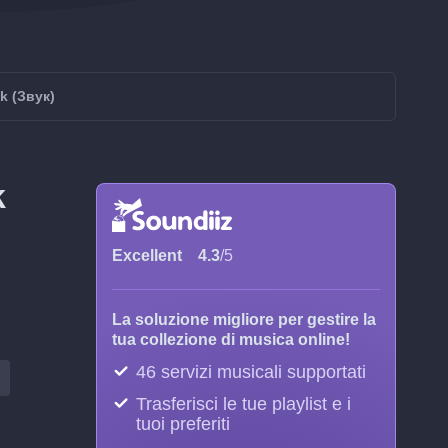
k (Звук)
k
Excellent
4.3
/5
La soluzione migliore per gestire la
tua collezione di musica online!
46 servizi musicali supportati
Trasferisci le tue playlist e i
tuoi preferiti