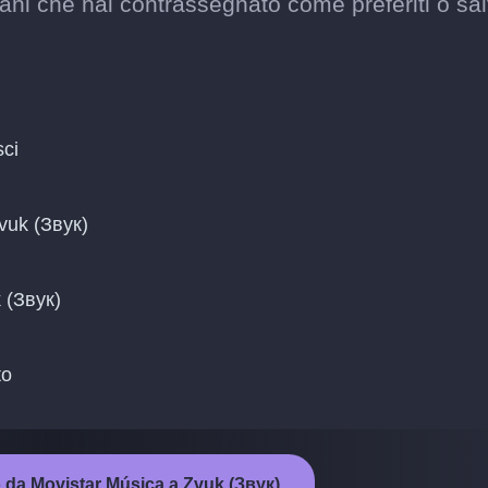
rani che hai contrassegnato come preferiti o sa
sci
Zvuk (Звук)
k (Звук)
to
o da Movistar Música a Zvuk (Звук)