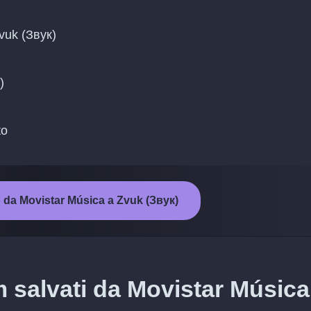
Zvuk (Звук)
)
to
o da Movistar Música a Zvuk (Звук)
m salvati da Movistar Música