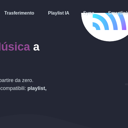
Trasferimento
Playlist IA
Sync
Smartlin
Música
a
artire da zero.
 compatibili:
playlist,