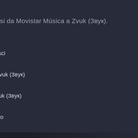
ssi da Movistar Música a Zvuk (Звук).
sci
Zvuk (Звук)
uk (Звук)
to