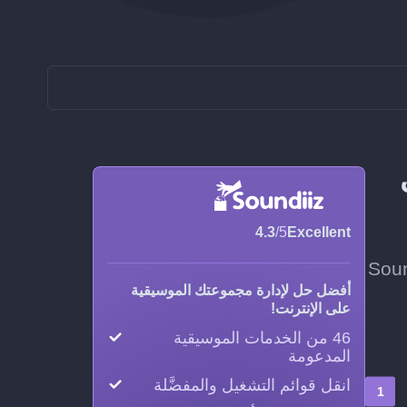
Lis إلى
4.3
/5
Excellent
LiveOne، واختر وتيرة التحديث، وسيحافظ Soundiiz
أفضل حل لإدارة مجموعتك الموسيقية
على الإنترنت!
46 من الخدمات الموسيقية
المدعومة
انقل قوائم التشغيل والمفضَّلة