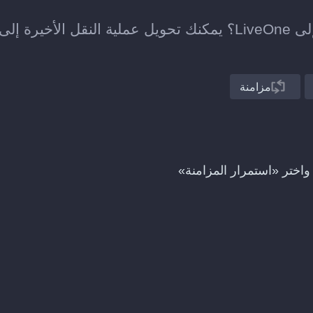
هل نقلت للتو قائمة تشغيل من ListenBrainz إلى LiveOne؟ يمكنك تحويل عملية النقل الأخيرة إلى
مزامنة