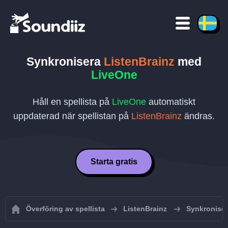
Synkronisera
ListenBrainz
med
LiveOne
Håll en spellista på
LiveOne
automatiskt
uppdaterad när spellistan på
ListenBrainz
ändras.
Starta gratis
Överföring av spellista
ListenBrainz
Synkroniser