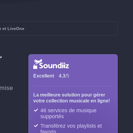
z et LiveOne
r
Excellent
4.3
/5
 mise
La meilleure solution pour gérer
votre collection musicale en ligne!
46 services de musique
supportés
Transférez vos playlists et
favoris