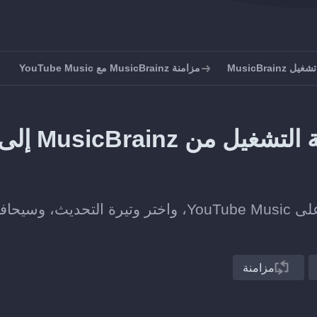
MusicBrain
مزامنة MusicBrainz مع YouTube Music
كيف تحافظ على مزامنة قائمة التشغيل من MusicBrainz 
اربط قائمة تشغيل على MusicBrainz بأخرى على YouTube Music، واختر وتيرة التحديث، و
مزامنة