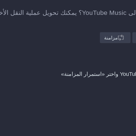
هل نقلت للتو قائمة تشغيل من MusicBrainz إلى YouTube Music؟ يمكنك تحويل عملية النق
مزامنة