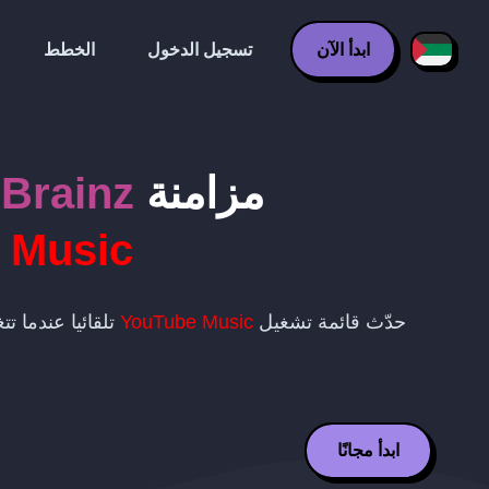
ابدأ الآن
تسجيل الدخول
الخطط
مزامنة
Brainz
 Music
حدّث قائمة تشغيل
YouTube Music
تلقائيا عندما ت
ابدأ مجانًا