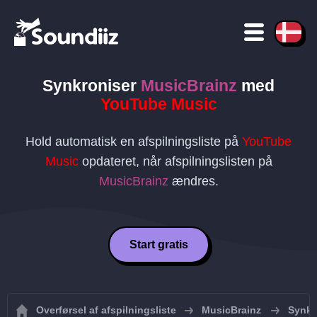
Synkroniser
MusicBrainz
med
YouTube Music
Hold automatisk en afspilningsliste på
YouTube
Music
opdateret, når afspilningslisten på
MusicBrainz
ændres.
Start gratis
Overførsel af afspilningsliste
MusicBrainz
Synkr