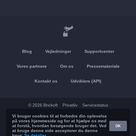
Blog
Vejledninger
Supportcenter
Vores partnere
Om os
Pressemateriale
Kontakt os
Udviklere (API)
© 2026 Brickoft
Privatliv
Servicestatus
Vi bruger cookies til at forbedre din oplevelse
App Store
Google Play
på vores hjemmeside og for at hjælpe os med
at forstå, hvordan besøgende bruger det. Ved
OK
at bruge denne side accepterer du denne
brug.
Se detaljer