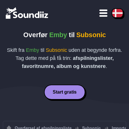
Overfør
Emby
til
Subsonic
Skift fra
Emby
til
Subsonic
uden at begynde forfra.
Tag dette med på få trin:
afspilningslister,
favoritnumre, album og kunstnere
.
Start gratis
Overførsel af afspilningsliste
Subsonic
Importer 