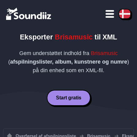
Eksporter
Brisamusic
til
XML
Gem understøttet indhold fra
Brisamusic
(
afspilningslister, album, kunstnere og numre
)
på din enhed som en
XML
-fil.
Start gratis
Overførsel af afspilningsliste
Brisamusic
Eksport