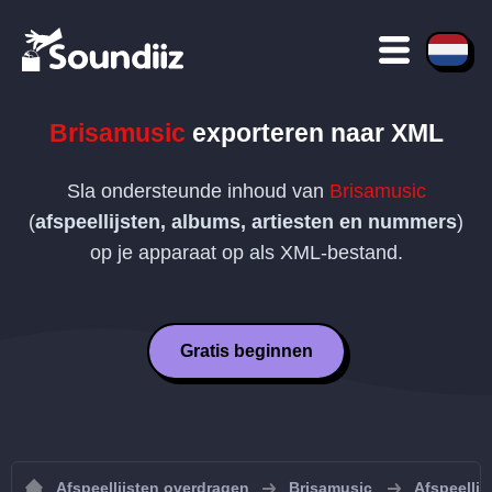
Brisamusic
exporteren naar
XML
Sla ondersteunde inhoud van
Brisamusic
(
afspeellijsten, albums, artiesten en nummers
)
op je apparaat op als
XML
-bestand.
Gratis beginnen
Afspeellijsten overdragen
Brisamusic
Afspeellij