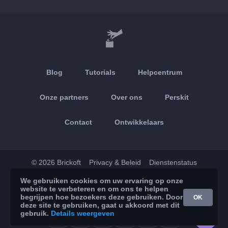
Blog
Tutorials
Helpcentrum
Onze partners
Over ons
Perskit
Contact
Ontwikkelaars
© 2026 Brickoft
Privacy & Beleid
Dienstenstatus
We gebruiken cookies om uw ervaring op onze
App Store
Google Play
website te verbeteren en om ons te helpen
begrijpen hoe bezoekers deze gebruiken. Door
OK
deze site te gebruiken, gaat u akkoord met dit
gebruik.
Details weergeven