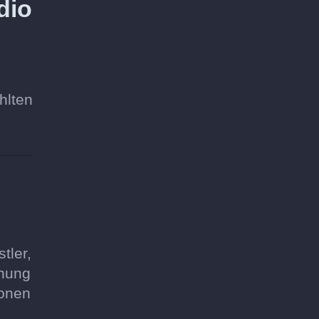
dio
hlten
tler,
nnung
ionen