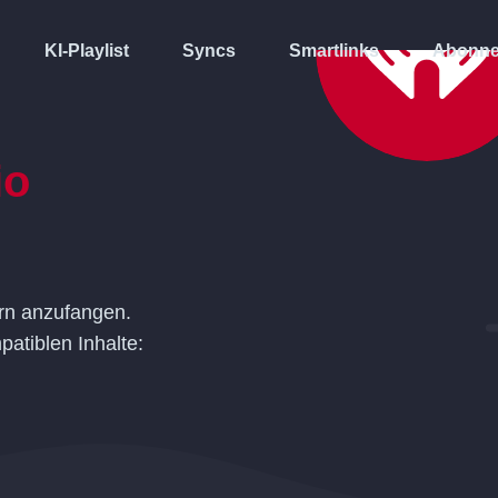
KI-Playlist
Syncs
Smartlinks
Abonne
io
rn anzufangen.
atiblen Inhalte: