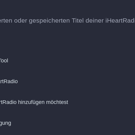
erten oder gespeicherten Titel deiner iHeartRad
Tool
rtRadio
eartRadio hinzufügen möchtest
agung