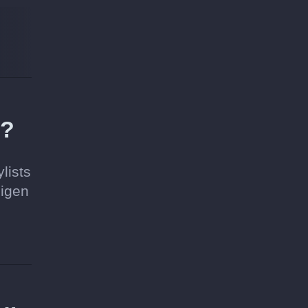
n?
lists
ligen