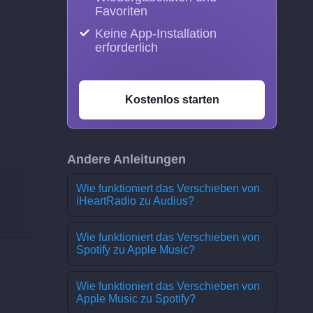
Favoriten
Keine App-Installation
erforderlich
Kostenlos starten
Andere Anleitungen
Wie funktioniert das Verschieben von
iHeartRadio zu Audius?
Wie funktioniert das Verschieben von
Spotify zu Apple Music?
Wie funktioniert das Verschieben von
Apple Music zu Spotify?