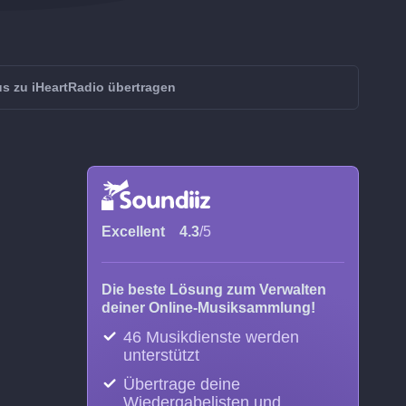
s zu iHeartRadio übertragen
Excellent
4.3
/5
Die beste Lösung zum Verwalten
deiner Online-Musiksammlung!
46 Musikdienste werden
unterstützt
Übertrage deine
Wiedergabelisten und