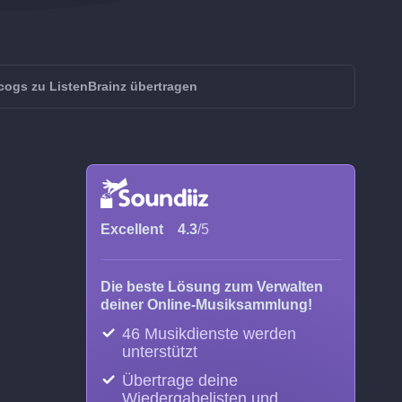
cogs zu ListenBrainz übertragen
Excellent
4.3
/5
Die beste Lösung zum Verwalten
deiner Online-Musiksammlung!
46 Musikdienste werden
unterstützt
Übertrage deine
Wiedergabelisten und