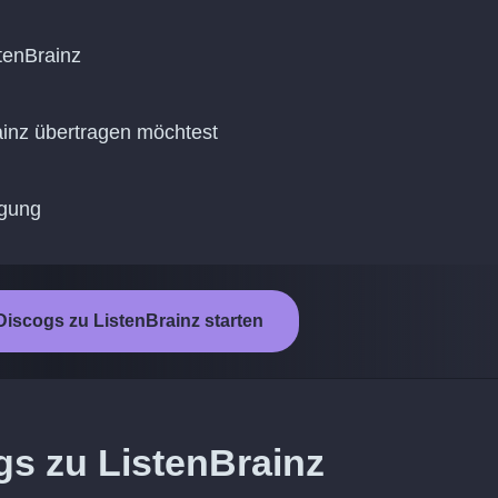
tenBrainz
rainz übertragen möchtest
agung
iscogs zu ListenBrainz starten
s zu ListenBrainz