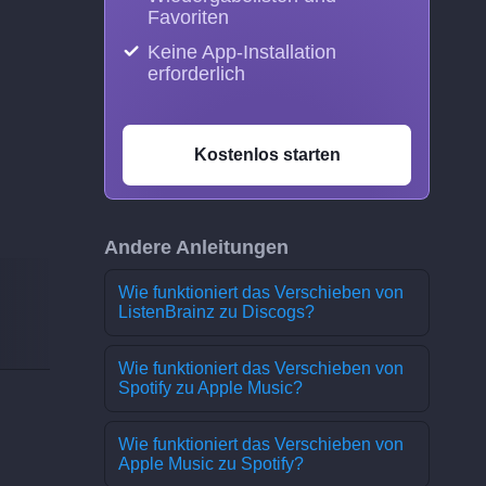
Favoriten
Keine App-Installation
erforderlich
Kostenlos starten
Andere Anleitungen
Wie funktioniert das Verschieben von
ListenBrainz zu Discogs?
Wie funktioniert das Verschieben von
Spotify zu Apple Music?
Wie funktioniert das Verschieben von
Apple Music zu Spotify?