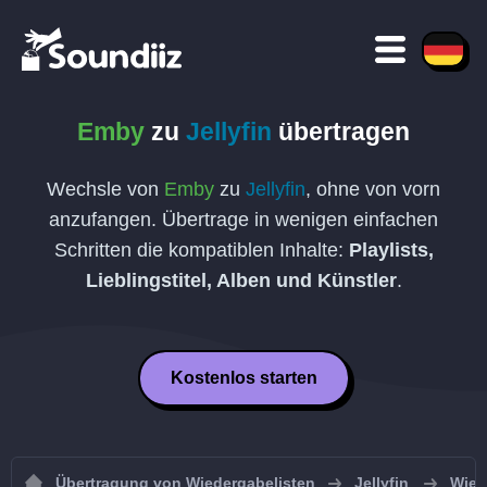
Emby
zu
Jellyfin
übertragen
Wechsle von
Emby
zu
Jellyfin
, ohne von vorn
anzufangen. Übertrage in wenigen einfachen
Schritten die kompatiblen Inhalte:
Playlists,
Lieblingstitel, Alben und Künstler
.
Kostenlos starten
Übertragung von Wiedergabelisten
Jellyfin
Wied