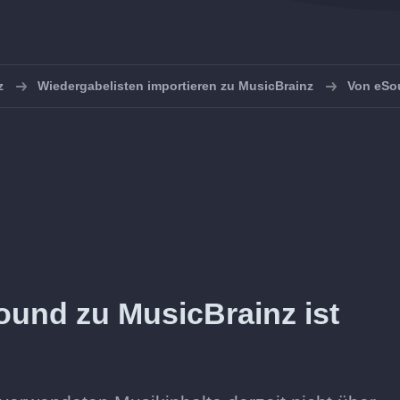
z
Wiedergabelisten importieren zu MusicBrainz
Von eSo
ound zu MusicBrainz ist