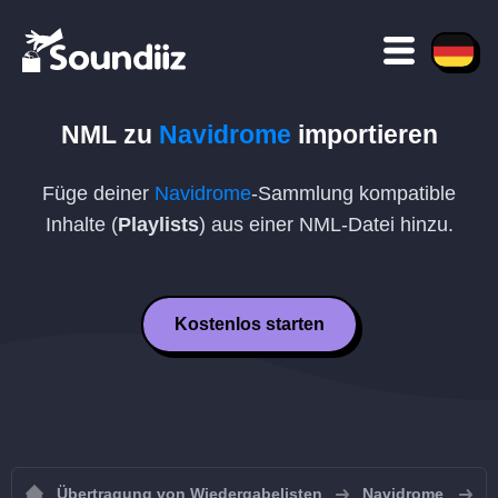
NML
zu
Navidrome
importieren
Füge deiner
Navidrome
-Sammlung kompatible
Inhalte (
Playlists
) aus einer
NML
-Datei hinzu.
Kostenlos starten
Übertragung von Wiedergabelisten
Navidrome
W