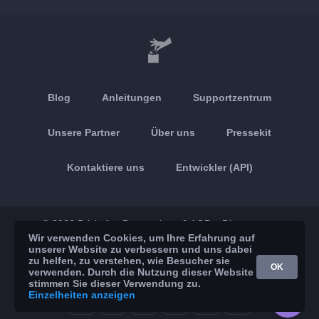
Blog
Anleitungen
Supportzentrum
Unsere Partner
Über uns
Pressekit
Kontaktiere uns
Entwickler (API)
© 2026 Brickoft
Datenschutz & AGB
Dienststatus
Wir verwenden Cookies, um Ihre Erfahrung auf
unserer Website zu verbessern und uns dabei
App Store
Google Play
zu helfen, zu verstehen, wie Besucher sie
OK
verwenden. Durch die Nutzung dieser Website
stimmen Sie dieser Verwendung zu.
Einzelheiten anzeigen