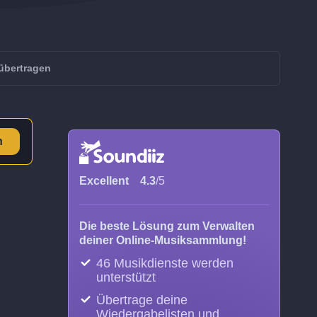
übertragen
n
Excellent
4.3
/5
Die beste Lösung zum Verwalten
deiner Online-Musiksammlung!
46 Musikdienste werden
unterstützt
Übertrage deine
Wiedergabelisten und