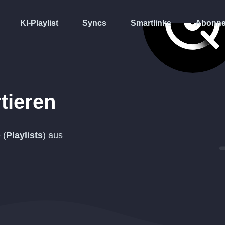
KI-Playlist
Syncs
Smartlinks
Abonne
tieren
 (
Playlists
) aus