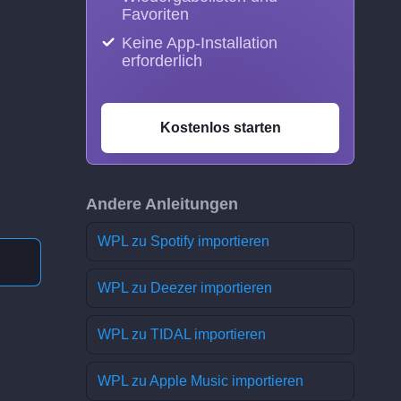
Favoriten
Keine App-Installation
erforderlich
Kostenlos starten
Andere Anleitungen
WPL zu Spotify importieren
WPL zu Deezer importieren
WPL zu TIDAL importieren
WPL zu Apple Music importieren