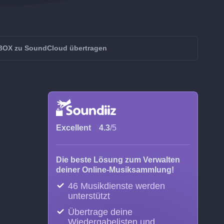
BOX zu SoundCloud übertragen
Excellent
4.3
/5
Die beste Lösung zum Verwalten
deiner Online-Musiksammlung!
46 Musikdienste werden
unterstützt
Übertrage deine
Wiedergabelisten und