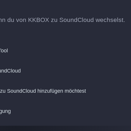
enn du von KKBOX zu SoundCloud wechselst.
Tool
undCloud
u zu SoundCloud hinzufügen möchtest
agung