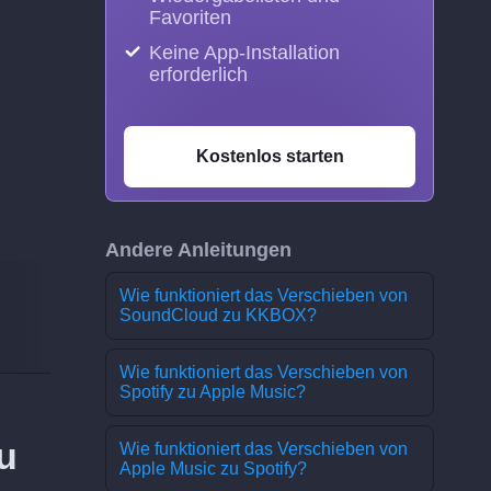
Favoriten
Keine App-Installation
erforderlich
Kostenlos starten
Andere Anleitungen
Wie funktioniert das Verschieben von
SoundCloud zu KKBOX?
Wie funktioniert das Verschieben von
Spotify zu Apple Music?
u
Wie funktioniert das Verschieben von
Apple Music zu Spotify?