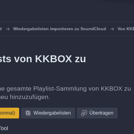
d
Wiedergabelisten importieren zu SoundCloud
Von KK
ists von KKBOX zu
deine gesamte Playlist-Sammlung von KKBOX zu
neu hinzuzufügen.
einmal)
Wiedergabelisten
Übertragen
Tool