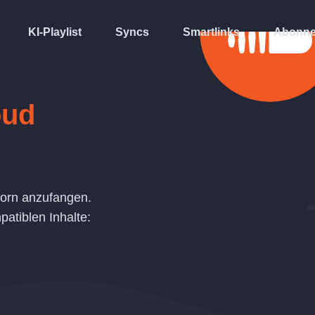
KI-Playlist
Syncs
Smartlinks
Abonne
oud
vorn anzufangen.
atiblen Inhalte: