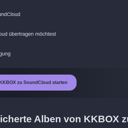
undCloud
loud übertragen möchtest
agung
 KKBOX zu SoundCloud starten
eicherte Alben von KKBOX z