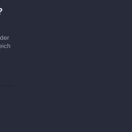
?
 der
eich