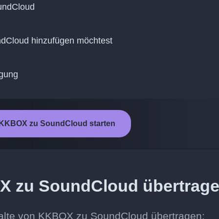
undCloud
undCloud hinzufügen möchtest
agung
 KKBOX zu SoundCloud starten
X zu SoundCloud übertrag
halte von KKBOX zu SoundCloud übertragen: