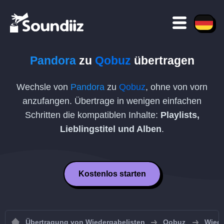
Pandora
zu
Qobuz
übertragen
Wechsle von
Pandora
zu
Qobuz
, ohne von vorn
anzufangen. Übertrage in wenigen einfachen
Schritten die kompatiblen Inhalte:
Playlists,
Lieblingstitel und Alben
.
Kostenlos starten
Übertragung von Wiedergabelisten
Qobuz
Wiede