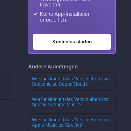
Favoriten
Keine App-Installation
erforderlich
Kostenlos starten
Andere Anleitungen
Wie funktioniert das Verschieben von
Subsonic zu SoundCloud?
Wie funktioniert das Verschieben von
Spotify zu Apple Music?
Wie funktioniert das Verschieben von
Apple Music zu Spotify?