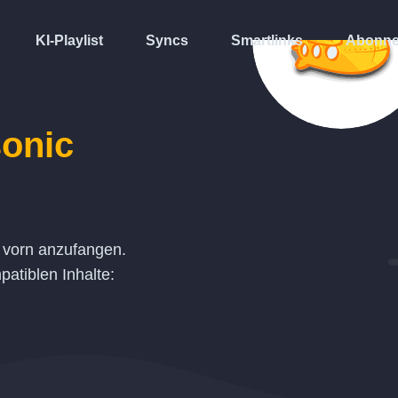
KI-Playlist
Syncs
Smartlinks
Abonne
onic
 vorn anzufangen.
atiblen Inhalte: