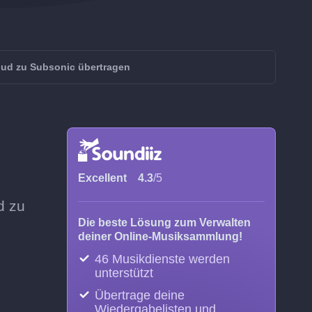
ud zu Subsonic übertragen
Excellent
4.3
/5
d zu
Die beste Lösung zum Verwalten
deiner Online-Musiksammlung!
46 Musikdienste werden
unterstützt
Übertrage deine
Wiedergabelisten und