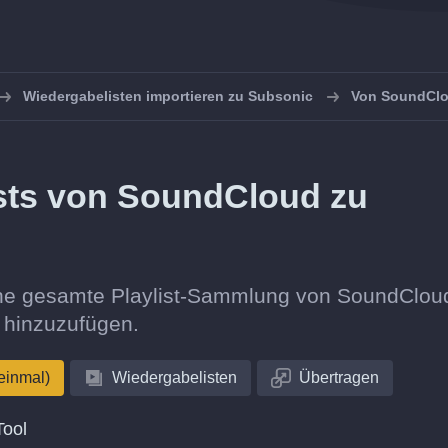
Wiedergabelisten importieren zu Subsonic
Von SoundClo
ists von SoundCloud zu
eine gesamte Playlist-Sammlung von SoundClou
 hinzuzufügen.
einmal)
Wiedergabelisten
Übertragen
Tool