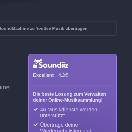
SoundMachine zu YouSee Musik übertragen
Excellent
4.3
/5
hine
Die beste Lösung zum Verwalten
deiner Online-Musiksammlung!
46 Musikdienste werden
unterstützt
Übertrage deine
Wiedergabelisten und