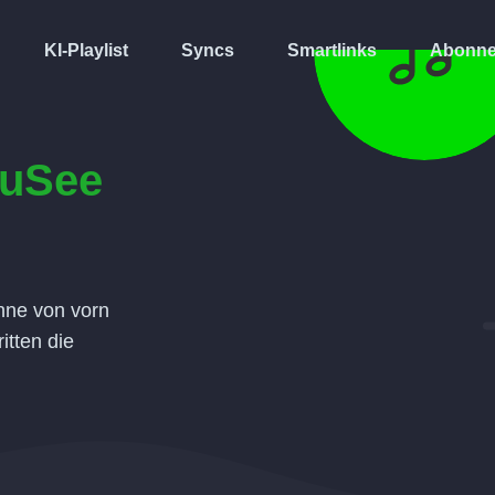
KI-Playlist
Syncs
Smartlinks
Abonne
uSee
hne von vorn
itten die