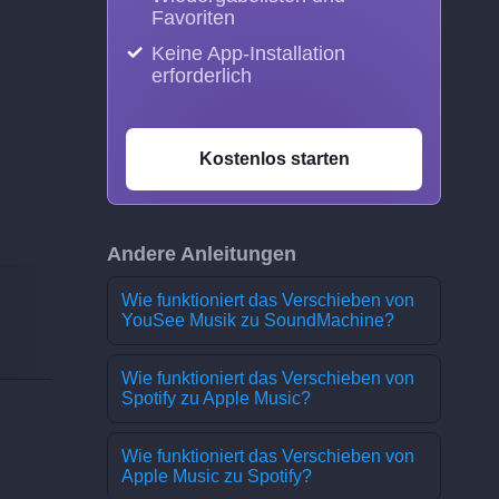
Favoriten
Keine App-Installation
erforderlich
Kostenlos starten
Andere Anleitungen
Wie funktioniert das Verschieben von
YouSee Musik zu SoundMachine?
Wie funktioniert das Verschieben von
Spotify zu Apple Music?
Wie funktioniert das Verschieben von
Apple Music zu Spotify?