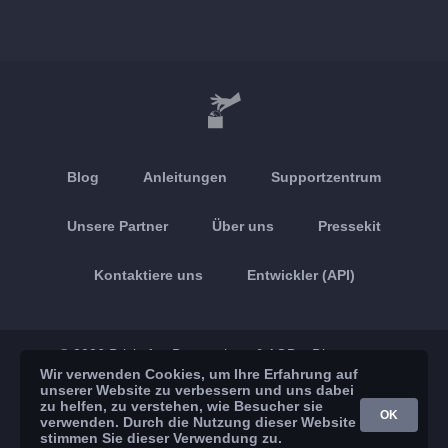
Blog
Anleitungen
Supportzentrum
Unsere Partner
Über uns
Pressekit
Kontaktiere uns
Entwickler (API)
© 2026 Brickoft
Datenschutz & AGB
Dienststatus
Wir verwenden Cookies, um Ihre Erfahrung auf
unserer Website zu verbessern und uns dabei
App Store
Google Play
zu helfen, zu verstehen, wie Besucher sie
OK
verwenden. Durch die Nutzung dieser Website
stimmen Sie dieser Verwendung zu.