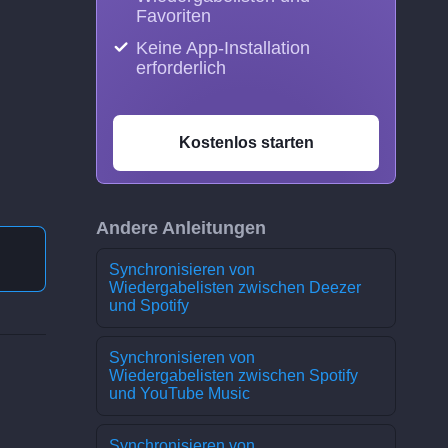
Favoriten
Keine App-Installation
erforderlich
Kostenlos starten
Andere Anleitungen
Synchronisieren von
Wiedergabelisten zwischen Deezer
und Spotify
Synchronisieren von
Wiedergabelisten zwischen Spotify
und YouTube Music
Synchronisieren von