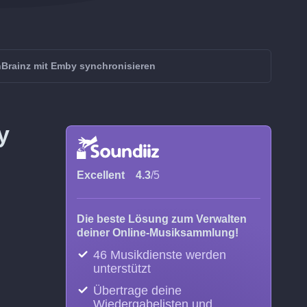
nBrainz mit Emby synchronisieren
y
Excellent
4.3
/5
Die beste Lösung zum Verwalten
deiner Online-Musiksammlung!
46 Musikdienste werden
unterstützt
Übertrage deine
Wiedergabelisten und