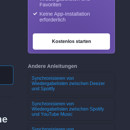
Favoriten
Keine App-Installation
erforderlich
Kostenlos starten
Andere Anleitungen
Synchronisieren von
Wiedergabelisten zwischen Deezer
und Spotify
Synchronisieren von
Wiedergabelisten zwischen Spotify
und YouTube Music
ne
Synchronisieren von