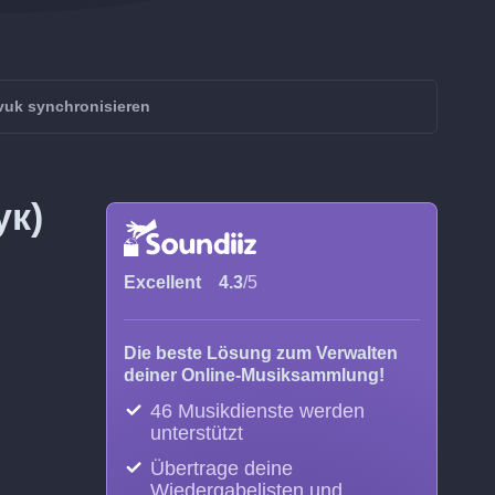
vuk synchronisieren
ук)
Excellent
4.3
/5
Die beste Lösung zum Verwalten
deiner Online-Musiksammlung!
46 Musikdienste werden
unterstützt
Übertrage deine
Wiedergabelisten und