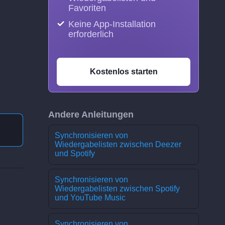
Favoriten
Keine App-Installation
erforderlich
Kostenlos starten
Andere Anleitungen
Synchronisieren von
Wiedergabelisten zwischen Deezer
und Spotify
Synchronisieren von
Wiedergabelisten zwischen Spotify
und YouTube Music
Synchronisieren von