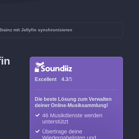
rainz mit Jellyfin synchronisieren
fin
Excellent
4.3
/5
Die beste Lösung zum Verwalten
deiner Online-Musiksammlung!
46 Musikdienste werden
unterstützt
Übertrage deine
Wiedergabelisten und