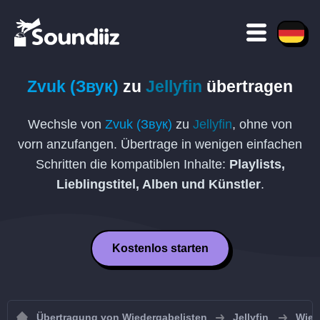
Zvuk (Звук)
zu
Jellyfin
übertragen
Wechsle von
Zvuk (Звук)
zu
Jellyfin
, ohne von
vorn anzufangen. Übertrage in wenigen einfachen
Schritten die kompatiblen Inhalte:
Playlists,
Lieblingstitel, Alben und Künstler
.
Kostenlos starten
Übertragung von Wiedergabelisten
Jellyfin
Wied