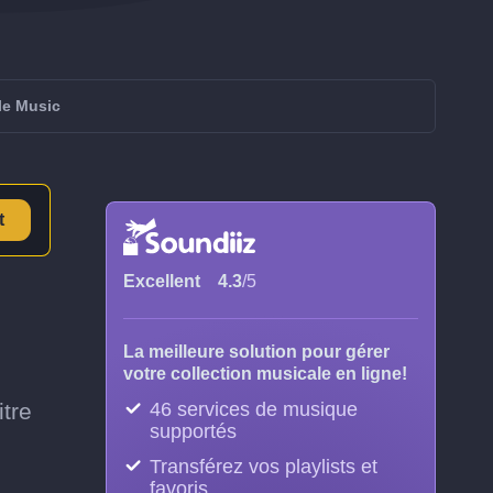
le Music
t
Excellent
4.3
/5
La meilleure solution pour gérer
votre collection musicale en ligne!
itre
46 services de musique
supportés
Transférez vos playlists et
favoris