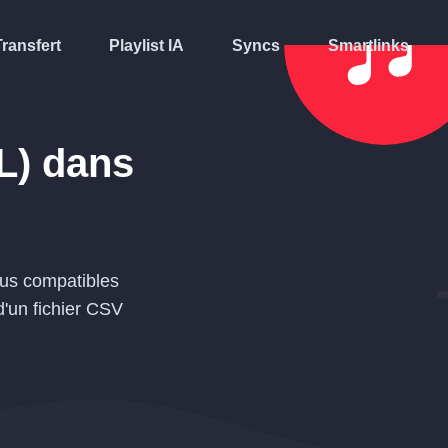
Transfert
Playlist IA
Syncs
Smartlinks
L)
dans
us compatibles
d'un fichier
CSV