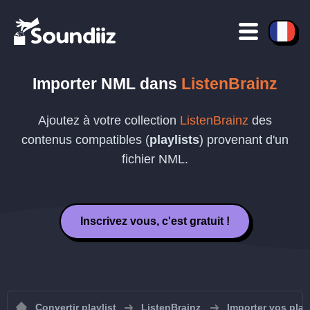
Importer
NML
dans
ListenBrainz
Ajoutez à votre collection
ListenBrainz
des
contenus compatibles (
playlists
) provenant d'un
fichier
NML
.
Inscrivez vous, c'est gratuit !
Convertir playlist
ListenBrainz
Importer vos play