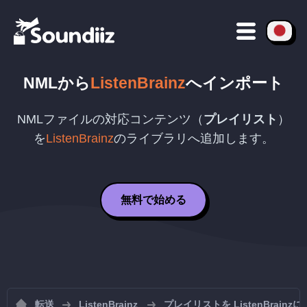
NML
から
ListenBrainz
へインポート
NML
ファイルの対応コンテンツ（
プレイリスト
）
を
ListenBrainz
のライブラリへ追加します。
無料で始める
転送
ListenBrainz
プレイリストを ListenBrain