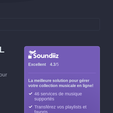
L
Excellent
4.3
/5
our
La meilleure solution pour gérer
votre collection musicale en ligne!
46 services de musique
supportés
Transférez vos playlists et
favoris